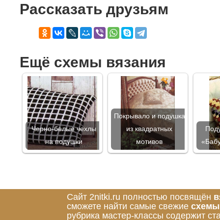
Рассказать друзьям
Ещё схемы вязания
Покрывало и подушка
Черно-белые чехлы
из квадратных
Поду
на подушки
мотивов
«Бабу
Сайт 2nitki.ru полностью посвящён
в
сможете найти самые свежие
схемы
рубрика мастер-классы содержит ст