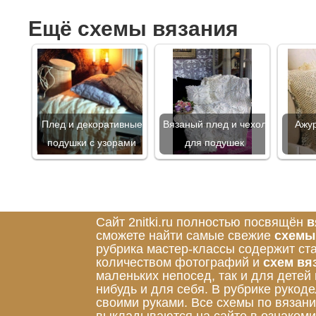
Ещё схемы вязания
Плед и декоративные
Вязаный плед и чехол
Ажур
подушки с узорами
для подушек
Сайт 2nitki.ru полностью посвящён
в
сможете найти самые свежие
схемы
рубрика мастер-классы содержит ст
количеством фотографий и
схем вя
маленьких непосед, так и для детей
нибудь и для себя. В рубрике руко
своими руками. Все схемы по вязан