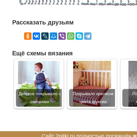
Рассказать друзьям
Ещё схемы вязания
Детское покрывало с
Покрывало крючком
По
овечками
цвета фуксии
Сайт 2nitki.ru полностью посвящён
в