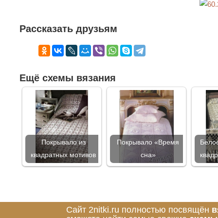
Рассказать друзьям
Ещё схемы вязания
Покрывало из
Покрывало «Время
Бело
квадратных мотивов
сна»
квад
Сайт 2nitki.ru полностью посвящён
в