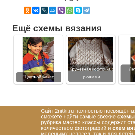
Ещё схемы вязания
Кружевная кофточка с
Ле
Цветной жакет
рюшами
Сайт 2nitki.ru полностью посвящён
в
сможете найти самые свежие
схемы
рубрика мастер-классы содержит ст
количеством фотографий и
схем вя
маленьких непосед, так и для детей