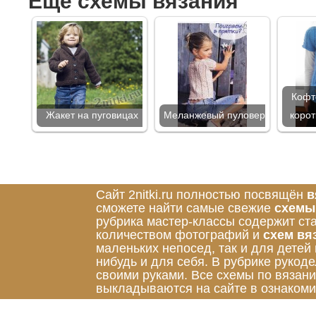
Ещё схемы вязания
Кофт
Жакет на пуговицах
Меланжевый пуловер
коро
Сайт 2nitki.ru полностью посвящён
в
сможете найти самые свежие
схемы
рубрика мастер-классы содержит ст
количеством фотографий и
схем вя
маленьких непосед, так и для детей
нибудь и для себя. В рубрике руко
своими руками. Все схемы по вязан
выкладываются на сайте в ознакоми