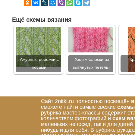
Ещё схемы вязания
Ажурные дорожки с
Узор «Колоски из
Кр
косами
вытянутых петель»
Сайт 2nitki.ru полностью посвящён
в
сможете найти самые свежие
схемы
рубрика мастер-классы содержит ст
количеством фотографий и
схем вя
маленьких непосед, так и для детей
нибудь и для себя. В рубрике руко