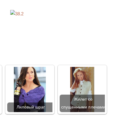
с
Жилет со
Лиловый шраг
спущенными плечами