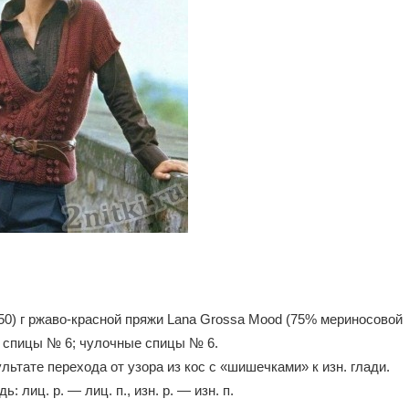
450) г ржаво-красной пряжи Lana Grossa Mood (75% мериносовой
); спицы № 6; чулочные спицы № 6.
ьтате перехода от узора из кос с «шишечками» к изн. глади.
: лиц. р. — лиц. п., изн. р. — изн. п.