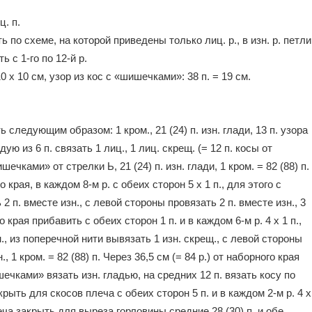
ц. п.
ь по схеме, на которой приведены только лиц. р., в изн. р. петли
 с 1-го по 12-й р.
 10 х 10 см, узор из кос с «шишечками»: 38 п. = 19 см.
 следующим образом: 1 кром., 21 (24) п. изн. глади, 13 п. узора
ю из 6 п. связать 1 лиц., 1 лиц. скрещ. (= 12 п. косы от
шечками» от стрелки Ь, 21 (24) п. изн. глади, 1 кром. = 82 (88) п.
края, в каждом 8-м р. с обеих сторон 5 х 1 п., для этого с
 2 п. вместе изн., с левой стороны провязать 2 п. вместе изн., 3
го края прибавить с обеих сторон 1 п. и в каждом 6-м р. 4 х 1 п.,
н., из поперечной нити вывязать 1 изн. скрещ., с левой стороны
, 1 кром. = 82 (88) п. Через 36,5 см (= 84 р.) от наборного края
шечками» вязать изн. гладью, на средних 12 п. вязать косу по
крыть для скосов плеча с обеих сторон 5 п. и в каждом 2-м р. 4 х
 плеча закрыть для выреза горловины средние 28 (30) п. и обе