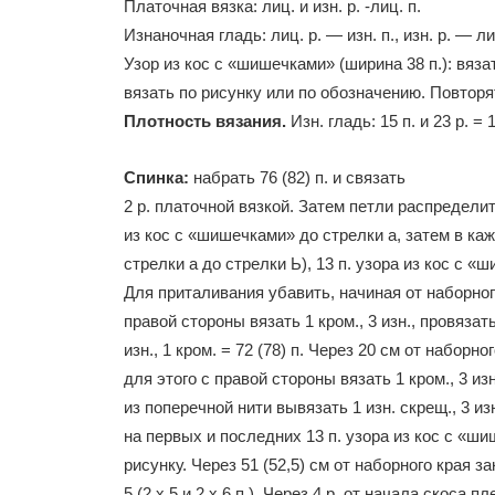
Платочная вязка: лиц. и изн. р. -лиц. п.
Изнаночная гладь: лиц. р. — изн. п., изн. р. — ли
Узор из кос с «шишечками» (ширина 38 п.): вязат
вязать по рисунку или по обозначению. Повторять
Плотность вязания.
Изн. гладь: 15 п. и 23 р. =
Спинка:
набрать 76 (82) п. и связать
2 р. платочной вязкой. Затем петли распределить
из кос с «шишечками» до стрелки а, затем в кажду
стрелки а до стрелки Ь), 13 п. узора из кос с «ши
Для приталивания убавить, начиная от наборного 
правой стороны вязать 1 кром., 3 изн., провязать
изн., 1 кром. = 72 (78) п. Через 20 см от наборно
для этого с правой стороны вязать 1 кром., 3 из
из поперечной нити вывязать 1 изн. скрещ., 3 изн.
на первых и последних 13 п. узора из кос с «ши
рисунку. Через 51 (52,5) см от наборного края за
5 (2 х 5 и 2 х 6 п.). Через 4 р. от начала скоса