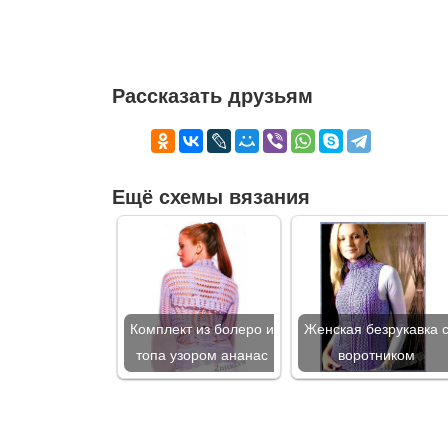
Рассказать друзьям
Ещё схемы вязания
Комплект из болеро и
Женская безрукавка 
топа узором ананас
воротником