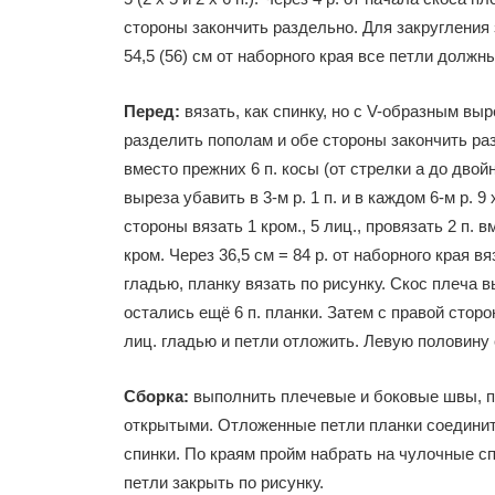
стороны закончить раздельно. Для закругления з
54,5 (56) см от наборного края все петли должн
Перед:
вязать, как спинку, но с V-образным выре
разделить пополам и обе стороны закончить ра
вместо прежних 6 п. косы (от стрелки а до двойн
выреза убавить в 3-м р. 1 п. и в каждом 6-м р. 9 х 
стороны вязать 1 кром., 5 лиц., провязать 2 п. в
кром. Через 36,5 см = 84 р. от наборного края 
гладью, планку вязать по рисунку. Скос плеча 
остались ещё 6 п. планки. Затем с правой сторон
лиц. гладью и петли отложить. Левую половину
Сборка:
выполнить плечевые и боковые швы, пр
открытыми. Отложенные петли планки соединит
спинки. По краям пройм набрать на чулочные спи
петли закрыть по рисунку.