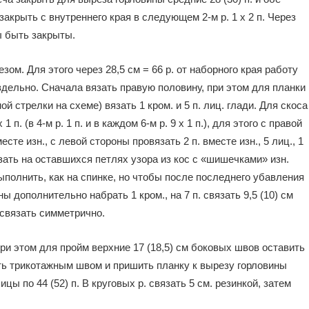
акрыть с внутреннего края в следующем 2-м р. 1 х 2 п. Через
ы быть закрыты.
зом. Для этого через 28,5 см = 66 р. от наборного края работу
здельно. Сначала вязать правую половину, при этом для планки
ой стрелки на схеме) вязать 1 кром. и 5 п. лиц. глади. Для скоса
1 п. (в 4-м р. 1 п. и в каждом 6-м р. 9 х 1 п.), для этого с правой
месте изн., с левой стороны провязать 2 п. вместе изн., 5 лиц., 1
вязать на оставшихся петлях узора из кос с «шишечками» изн.
выполнить, как на спинке, но чтобы послe последнего убавления
ы дополнительно набрать 1 кром., на 7 п. связать 9,5 (10) см
 связать симметрично.
и этом для пройм верхние 17 (18,5) см боковых швов оставить
ь трикотажным швом и пришить планку к вырезу горловины
цы по 44 (52) п. В круговых р. связать 5 см. резинкой, затем