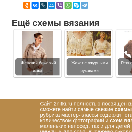
Ещё схемы вязания
Женский бежевый
Жакет с ажурными
Рель
жакет
рукавами
Сайт 2nitki.ru полностью посвящён
в
сможете найти самые свежие
схемы
рубрика мастер-классы содержит ст
количеством фотографий и
схем вя
маленьких непосед, так и для детей
нибудь и для себя. В рубрике руко