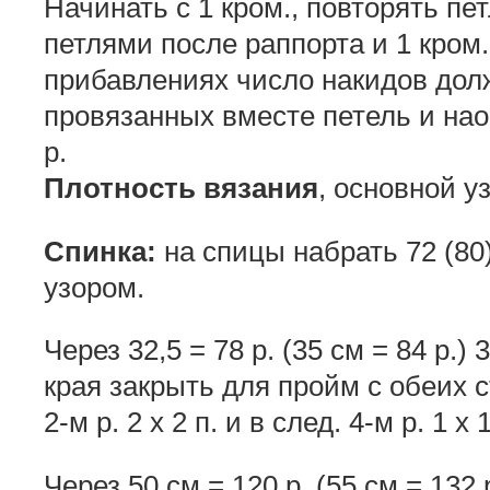
Начинать с 1 кром., повторять пе
петлями после раппорта и 1 кром
прибавлениях число накидов дол
провязанных вместе петель и наоб
р.
Плотность вязания
, основной уз
Спинка:
на спицы набрать 72 (80)
узором.
Через 32,5 = 78 р. (35 см = 84 р.) 
края закрыть для пройм с обеих ст
2-м р. 2 х 2 п. и в след. 4-м р. 1 х 1
Через 50 см = 120 р. (55 см = 132 