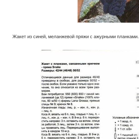
Жакет из синей, меланжевой пряжи с ажурными планками.