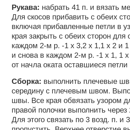
Рукава:
набрать 41 п. и вязать м
Для скосов прибавить с обеих стор
включая прибавленные петли в уз
края закрыть с обеих сторон для о
каждом 2-м р. -1 х 3,2 х 1,1 х 2 и 1
и снова в каждом 2-м р. -1 х 1, 1 х 
от начла оката оставшиеся петли
Сборка:
выполнить плечевые швы
середину с плечевым швом. Выпо
швы. Все края обвязать узором дл
правой полочки выполнить через 2
Для этого связать по 3 возд. п. и
пропустить. Верхнее отверстие в