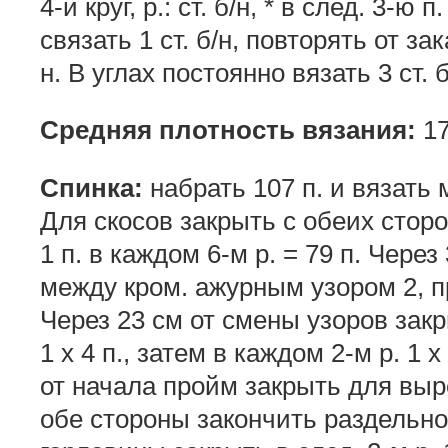
4-й круг, р.: ст. б/н, * в след. 3-ю п
связать 1 ст. б/н, повторять от зак
н. В углах постоянно вязать 3 ст. б
Средняя плотность вязания:
17
Спинка:
набрать 107 п. и вязать
Для скосов закрыть с обеих сторон
1 п. в каждом 6-м р. = 79 п. Через
между кром. ажурным узором 2, пр
Через 23 см от смены узоров зак
1 х 4 п., затем в каждом 2-м р. 1 х 
от начала пройм закрыть для выр
обе стороны закончить раздельно