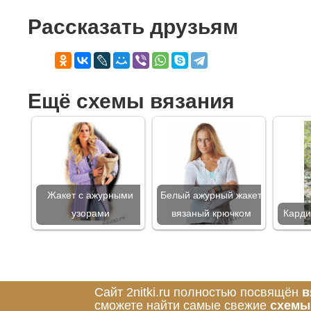
Рассказать друзьям
Ещё схемы вязания
Жакет с ажурными
Белый ажурный жакет
узорами
вязаный крючком
Карди
Сайт 2nitki.ru полностью посвящён
в
сможете найти самые свежие
схемы