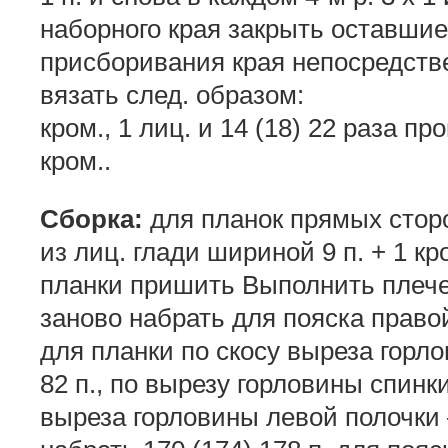
наборного края закрыть оставшиес
присборивания края непосредств
вязать след. образом:
кром., 1 лиц. и 14 (18) 22 раза пр
кром..
Сборка:
для планок прямых сторо
из лиц. глади шириной 9 п. + 1 кр
планки пришить Выполнить плеч
заново набрать для пояска правой 
для планки по скосу выреза горл
82 п., по вырезу горловины спинки
выреза горловины левой полочки —