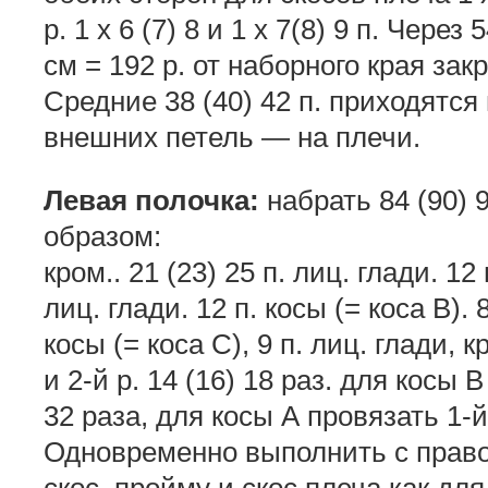
р. 1 х 6 (7) 8 и 1 х 7(8) 9 п. Через 
см = 192 р. от наборного края зак
Средние 38 (40) 42 п. приходятся 
внешних петель — на плечи.
Левая полочка:
набрать 84 (90) 9
образом:
кром.. 21 (23) 25 п. лиц. глади. 12 
лиц. глади. 12 п. косы (= коса В). 8
косы (= коса С), 9 п. лиц. глади, 
и 2-й р. 14 (16) 18 раз. для косы В
32 раза, для косы А провязать 1-й 
Одновременно выполнить с право
скос, пройму и скос плеча как для