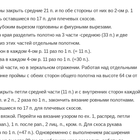
 закрыть средние 21 п. и по обе стороны от них во 2-ом р. 1
ть оставшиеся по 17 п. для плечевых скосов.
глубоким вырезом горловины и фигурными вырезами.
края разделить полотно на 3 части -среднюю (33 п.) и две
 из этих частей отдельным полотном.
в каждом 4-ом р. 11 раз по 1 п. (= 11 п.).
в каждом 4-ом р. 11 раз по 1 п. (=30 п.).
ой части, но в зеркальном отражении. Работая над отдельными
нке проймы с обеих сторон общего полотна на высоте 64 см от
крыть петли средней части (11 п.) и с внутренних сторон каждой
. и 2 п., 2 раза по 1 п., закончить вязание ровными полотнами.
вшиеся по 17 п. для плечевых скосов.
 вязкой. Перейти на вязание узором по ex. 1, распред. петли
pan.), 1 п. после рап., 2 лиц. п., кром. п. Для скоса рукава
з по 1 п. (=47 п.). Одновременно с выполнением расширения