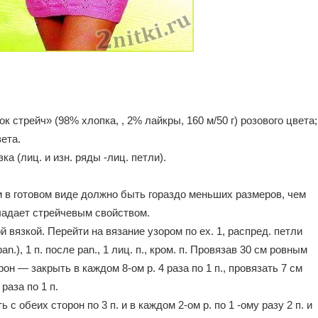
стрейч» (98% хлопка, , 2% лайкры, 160 м/50 г) розового цвета;
ета.
а (лиц. и изн. ряды -лиц. петли).
 в готовом виде должно быть гораздо меньших размеров, чем
бладает стрейчевым свойством.
й вязкой. Перейти на вязание узором по ex. 1, распред. петли
 pan.), 1 п. после pan., 1 лиц. п., кром. п. Провязав 30 см ровным
н — закрыть в каждом 8-ом р. 4 раза по 1 п., провязать 7 см
раза по 1 п.
с обеих сторон по 3 п. и в каждом 2-ом р. по 1 -ому разу 2 п. и