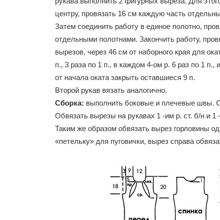
рукава выполнить 2 фигурных выреза. Для этого
центру, провязать 16 см каждую часть отдельн
Затем соединить работу в единое полотно, провя
отдельными полотнами. Закончить работу, про
вырезов, через 46 см от наборного края для окат
п., 3 раза по 1 п., в каждом 4-ом р. 6 раз по 1 п.,
от начала оката закрыть оставшиеся 9 п.
Второй рукав вязать аналогично.
Сборка:
выполнить боковые и плечевые швы. С
Обвязать вырезы на рукавах 1 -им р. ст. б/н и 1 -
Таким же образом обвязать вырез горловины о
«петельку» для пуговички, вырез справа обвяза