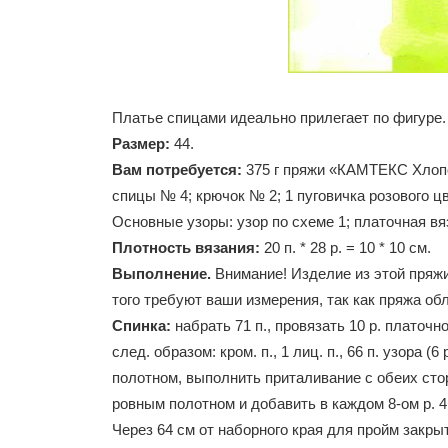
Платье спицами идеально прилегает по фигуре.
Размер:
44.
Вам потребуется:
375 г пряжи «КАМТЕКС Хлопок 
спицы № 4; крючок № 2; 1 пуговичка розового цв
Основные узоры: узор по схеме 1; платочная вязк
Плотность вязания:
20 п. * 28 р. = 10 * 10 см.
Выполнение.
Внимание! Изделие из этой пряжи
того требуют ваши измерения, так как пряжа о
Спинка:
набрать 71 п., провязать 10 р. платочно
след. образом: кром. п., 1 лиц. п., 66 п. узора (6
полотном, выполнить приталивание с обеих сторо
ровным полотном и добавить в каждом 8-ом р. 4 
Через 64 см от наборного края для пройм закрыть 