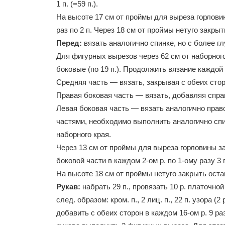
1 п. (=59 п.).
На высоте 17 см от проймы для выреза горловины
раз по 2 п. Через 18 см от проймы нетуго закры
Перед:
вязать аналогично спинке, но с более 
Для фигурных вырезов через 62 см от наборного 
боковые (по 19 п.). Продолжить вязание каждой
Средняя часть — вязать, закрывая с обеих сторон 
Правая боковая часть — вязать, добавляя справа 
Левая боковая часть — вязать аналогично прав
частями, необходимо выполнить аналогично спи
наборного края.
Через 13 см от проймы для выреза горловины за
боковой части в каждом 2-ом р. по 1-ому разу 3 п
На высоте 18 см от проймы нетуго закрыть оста
Рукав:
набрать 29 п., провязать 10 р. платочной
след. образом: кром. п., 2 лиц. п., 22 п. узора (2 
добавить с обеих сторон в каждом 16-ом р. 9 ра