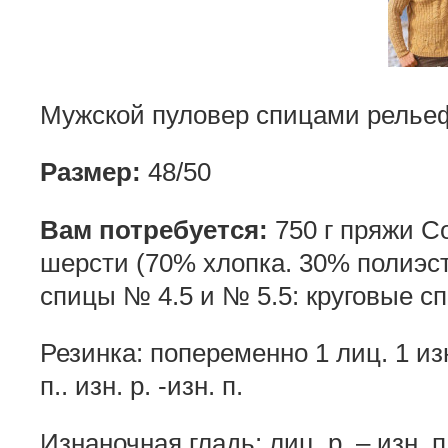
Мужской пуловер спицами релье
Размер:
48/50
Вам потребуется:
750 г пряжи Co
шерсти (70% хлопка. 30% полиэст
спицы № 4.5 и № 5.5: круговые с
Резинка: попеременно 1 лиц. 1 изн
п.. изн. р. -изн. п.
Изнаночная гладь: лиц. р. – изн. п..