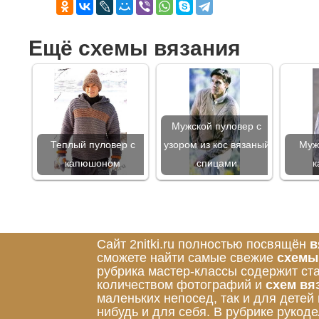
Ещё схемы вязания
Мужской пуловер с
Теплый пуловер с
узором из кос вязаный
Муж
капюшоном
спицами
к
Сайт 2nitki.ru полностью посвящён
в
сможете найти самые свежие
схемы
рубрика мастер-классы содержит ст
количеством фотографий и
схем вя
маленьких непосед, так и для детей
нибудь и для себя. В рубрике руко