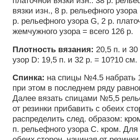
платочной вязки изн.. 38 р. релье
вязки изн., 8 р. рельефного узора 
р. рельефного узора G, 2 р. платоч
жемчужного узора = всего 126 р.
Плотность вязания:
20,5 п. и 30
узор D: 19,5 п. и 32 р. = 10?10 см.
Спинка:
на спицы №4.5 набрать 10
при этом в последнем ряду равном
Далее вязать спицами №5,5 рель
от резинки прибавить с обеих стор
распределить след. образом: кром
п. рельефного узора С. кром. Для
обеих сторон, начиная от резинки. 1