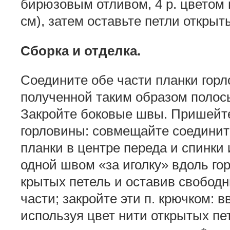
бирюзовым отливом, 4 р. цветом м
см), затем оставьте петли от­крыт
Сборка и отделка.
Соедините обе части планки горл
полученной таким образом полос
Закройте боко­вые швы. Пришейт
горловины: совмещайте соедини
планки в центре переда и спинки
одной швом «за иголку» вдоль гор
крытых петель и оставив свободн
части; закройте эти п. крючком: в
используя цвет нити открытых пет