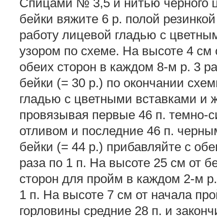
Спицами № 3,5 и нитью черного ц
бейки вяжите 6 р. полой резинкой
работу лице­вой гладью с цветны
узором по схеме. На высоте 4 см о
обеих сторон в каждом 8-м р. 3 ра
бейки (= 30 р.) по окончании схе
гладью с цветными вставками и 
провязывая первые 46 п. темно-
отливом и последние 46 п. черны
бейки (= 44 р.) прибавляйте с обе
раза по 1 п. На высо­те 25 см от б
сто­рон для пройм в каждом 2-м р. 1
1 п. На высоте 7 см от начала про
горловины сред­ние 28 п. и законч