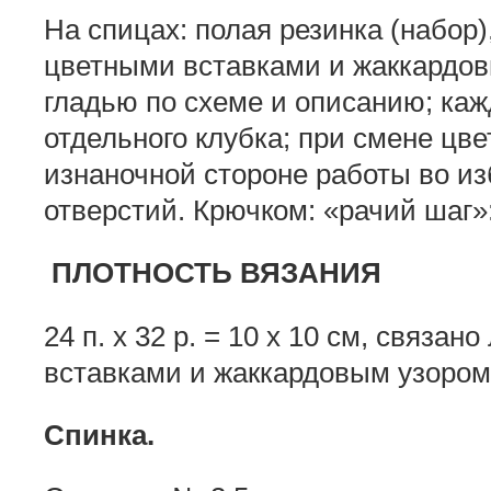
На спицах: полая резинка (набор),
цветными вставками и жак­кардов
гладью по схеме и описанию; кажд
отдельного клубка; при смене цве
изнаночной стороне рабо­ты во и
отверстий. Крючком: «рачий шаг»: 
ПЛОТНОСТЬ ВЯЗАНИЯ
24 п. х 32 р. = 10 х 10 см, связа
вставками и жаккардовым узо­ром
Спинка.