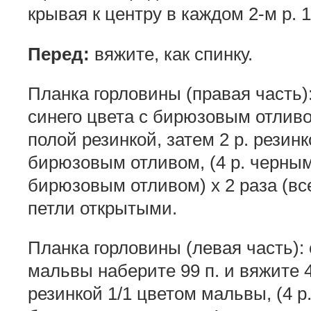
крывая к центру в каждом 2-м р. 1
Перед:
вяжите, как спинку.
Планка горловины (правая часть)
синего цвета с бирюзовым отливом
полой ре­зинкой, затем 2 р. резин
бирюзовым отливом, (4 р. черным
бирюзовым отливом) х 2 раза (все
петли от­крытыми.
Планка горловины (левая часть):
мальвы наберите 99 п. и вя­жите 4
резинкой 1/1 цветом мальвы, (4 р