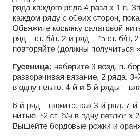
ряда каждого ряда 4 раза х 1 п. З
каждом ряду с обеих сторон, пока
Обвяжите косынку салатовой нит
ряд – ст. б/н. 2-й ряд – *5 ст. б/н, 
повторяйте (должны получиться 
Гусеница:
наберите 3 возд. п. бор
разворачивая вязание, 2 ряда. 3-й 
в одну петлю. 4-й и 5-й ряды – вяж
6-й ряд – вяжите, как 3-й ряд. 7-
нитью, *2 ст. б/н в одну петлю* х 
Вышейте бордовые рожки и оран