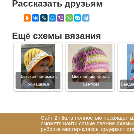
Рассказать друзьям
Ещё схемы вязания
Детская панамка с
Цветная шапочка с
ромашками
цветком
Банда
Сайт 2nitki.ru полностью посвящён
в
сможете найти самые свежие
схемы
рубрика мастер-классы содержит ст