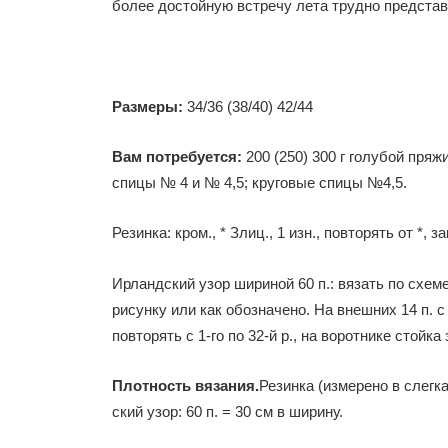
более достойную встречу лета трудно представ
Размеры:
34/36 (38/40) 42/44
Вам потребуется:
200 (250) 300 г го­лубой пряж
спицы № 4 и № 4,5; круговые спицы №4,5.
Резинка: кром., * Злиц., 1 изн., повто­рять от *, 
Ирландский узор шириной 60 п.: вя­зать по схеме
рисунку или как обозначено. На внешних 14 п. с к
повторять с 1-го по 32-й р., на воротнике стойка
Плотность вязания.
Резинка (изме­рено в слегка
ский узор: 60 п. = 30 см в ширину.