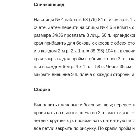
Спинка/перед
На спицы № 4 на­брать 68 (76) 84 п. и связать 
счете. Затем пе­рейти на спицы № 4,5 и вязать с
размера 34/36 провязать 3 лиц., 60 п. ирландског
края при­бавить для боковых скосов с обеих сторон
и в каждом 2-м р. 2 х 1 п. = 88 (96) 104 п., вкл
края закрыть для пройм с обе­их сторон 3 п., в кажд
п. и в каждом 6-м р. 4 х 1 п. = 58 п. Через 35 см =
закрыть внешние 9 п. пле­ча с каждой стороны и
Сборка
Выполнить плечевые и бо­ковые швы; перевести 
провязать на высо­те плеча по 2 п. вместе изн. 
четных круго­вых р. провязывать патентную пет­
все петли закрыть по рисунку. По кра­ям пройм на