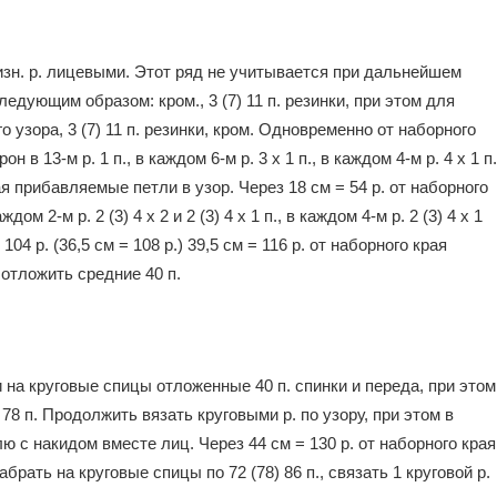
1 изн. р. лицевыми. Этот ряд не учитывает­ся при дальнейшем
ле­дующим образом: кром., 3 (7) 11 п. резинки, при этом для
о узора, 3 (7) 11 п. резинки, кром. Од­новременно от наборного
 в 13-м р. 1 п., в каждом 6-м р. 3 х 1 п., в каждом 4-м р. 4 х 1 п.
ючая прибавляемые петли в узор. Через 18 см = 54 р. от набор­ного
ом 2-м р. 2 (3) 4 х 2 и 2 (3) 4 х 1 п., в каждом 4-м р. 2 (3) 4 х 1
 104 р. (36,5 см = 108 р.) 39,5 см = 116 р. от набор­ного края
 отложить средние 40 п.
на круговые спицы отложенные 40 п. спинки и пе­реда, при этом
= 78 п. Продолжить вязать круговыми р. по узору, при этом в
лю с накидом вместе лиц. Через 44 см = 130 р. от наборного края
брать на круговые спи­цы по 72 (78) 86 п., связать 1 кру­говой р.