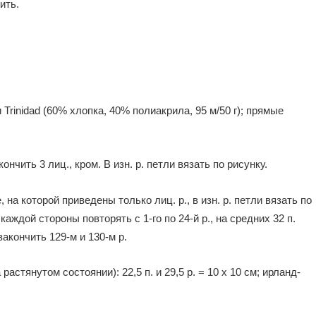
ить.
и Trinidad (60% хлопка, 40% полиакрила, 95 м/50 г); прямые
закончить 3 лиц., кром. В изн. р. петли вязать по рисунку.
, на которой приведены только лиц. р., в изн. р. петли вязать по
аждой стороны по­вторять с 1-го по 24-й р., на средних 32 п.
 закончить 129-м и 130-м р.
 растянутом состоянии): 22,5 п. и 29,5 р. = 10 х 10 см; ирланд­