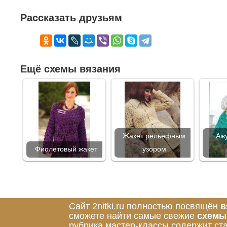
Рассказать друзьям
Ещё схемы вязания
Жакет рельефным
Ажу
Фиолетовый жакет
узором
Сайт 2nitki.ru полностью посвящён
в
сможете найти самые свежие
схемы
рубрика мастер-классы содержит ст