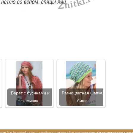
Берет с бусинами и
Разноцветная шапка
косынка
бини
вязано. Если Вы опытный мастер, то здесь Вы всегда сможете найти самые свежие
схемы для вязания крючком и спиц