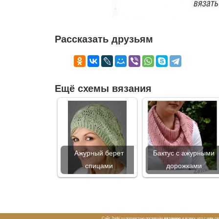
Рассказать друзьям
Ещё схемы вязания
Ажурный берет
Бактус с ажурными
спицами
дорожками
Сайт 2nitki.ru полностью посвящён
вязанию
и всему, что с ним с