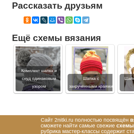
Рассказать друзьям
Ещё схемы вязания
Комплект шапка и
снуд одинаковым
Шапка с
Шапк
узором
закрученными краями
Сайт 2nitki.ru полностью посвящён
в
сможете найти самые свежие
схемы
рубрика мастер-классы содержит ст