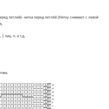
 перед петлей)- нитка перед петлёй (Нитку снимают с левой
д.
1 лиц. п. и т.д.
това.