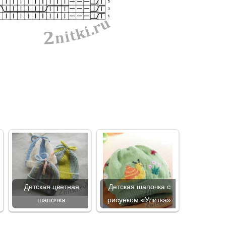
Детская цветная
Детская шапочка с
шапочка
рисунком «Улитка»