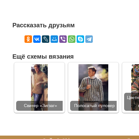
Рассказать друзьям
Ещё схемы вязания
Цветн
Свитер «Зигзаг»
Полосатый пуловер