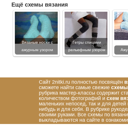
Ещё схемы вязания
Вязаные носки с
Гетры спицами
ажурным узором
рельефным узором
Ажу
Сайт 2nitki.ru полностью посвящён
в
сможете найти самые свежие
схемы
рубрика мастер-классы содержит ст
количеством фотографий и
схем вя
маленьких непосед, так и для детей
нибудь и для себя. В рубрике руко
своими руками. Все схемы по вязан
выкладываются на сайте в ознакоми