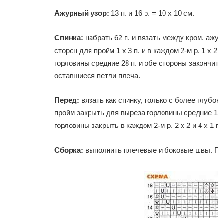
Ажурный узор:
13 п. и 16 р. = 10 х 10 см.
Спинка:
набрать 62 п. и вязать между кром. аж
сторон для пройм 1 х 3 п. и в каждом 2-м р. 1 х 
горловины средние 28 п. и обе стороны закончи
оставшиеся петли плеча.
Перед:
вязать как спинку, только с более глуб
пройм закрыть для выреза горловины средние 1
горловины закрыть в каждом 2-м p. 2 х 2 и 4 х 
Сборка:
выполнить плечевые и боковые швы. П