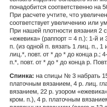
понадобится соответственно на 5
При расчете учтите, что увелич
соответствует увеличению или у
При нашей плотности вязания 2 см 
«ежевика» (раппорт = 4 п.): 1-й и 3-й
п. (из одной п. вязать 1 лиц. п., 1 
лиц.*, повт. от * до * до конца р.; 4
п.*, повт. от * до * до конца р. Повт
Спинка:
на спицы № 3 набрать 150
платочным вязанием, 4 р. лиц. гл
вязанием, 22 р. узором «ежевика»
кром. п.), 4 р. платочным вязанием