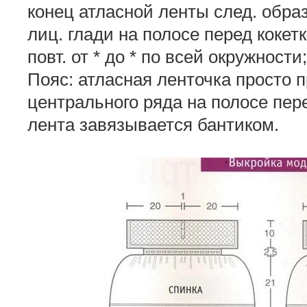
конец атласной ленты след. образо
лиц. глади на полосе перед кокетк
повт. от * до * по всей окружност
Пояс: атласная ленточка просто 
центрального ряда на полосе пере
лента завязывается бантиком.