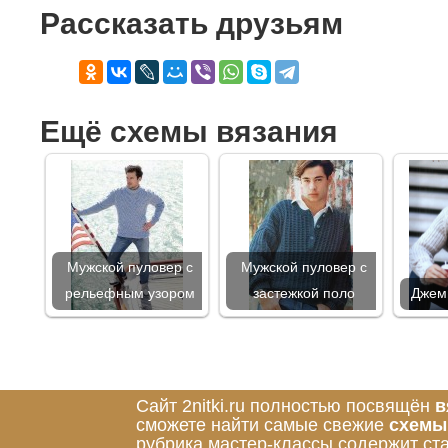
Рассказать друзьям
Ещё схемы вязания
Мужской пуловер с
Мужской пуловер с
рельефным узором
застежкой поло
Джем
Сайт 2nitki.ru полностью посвящён
в
сможете найти самые свежие
схемы
рубрика мастер-классы содержит ст