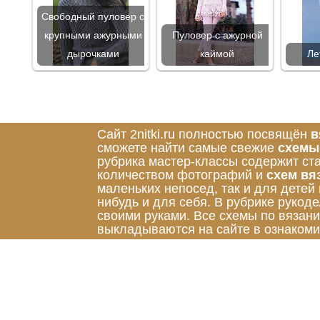
Свободный пуловер с
крупными ажурными
Пуловер с ажурной
дырочками
каймой
Ле
Сайт 2nitki.ru полностью посвящён
в
сможете найти самые свежие
схемы
рубрика мастер-классы содержит ст
количеством фотографий и
схем вя
маленьких непосед, так и для детей
нибудь и для себя. В рубрике руко
своими руками. Все схемы по вязан
выкладываются на сайте в ознакоми