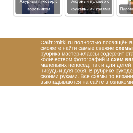
Ажурный пуловер с
Ажурный пуловер с
воротником
кружевными краями
Пулов
Сайт 2nitki.ru полностью посвящён
в
сможете найти самые свежие
схемы
рубрика мастер-классы содержит ст
количеством фотографий и
схем вя
маленьких непосед, так и для детей
нибудь и для себя. В рубрике руко
своими руками. Все схемы по вязан
выкладываются на сайте в ознакоми