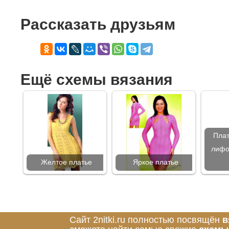
Рассказать друзьям
Ещё схемы вязания
Плат
лифо
Желтое платье
Яркое платье
Сайт 2nitki.ru полностью посвящён
в