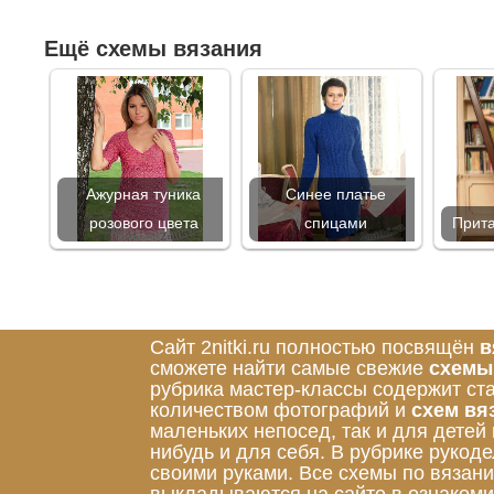
Ещё схемы вязания
Ажурная туника
Синее платье
розового цвета
спицами
Прита
Сайт 2nitki.ru полностью посвящён
в
сможете найти самые свежие
схемы
рубрика мастер-классы содержит ст
количеством фотографий и
схем вя
маленьких непосед, так и для детей
нибудь и для себя. В рубрике руко
своими руками. Все схемы по вязан