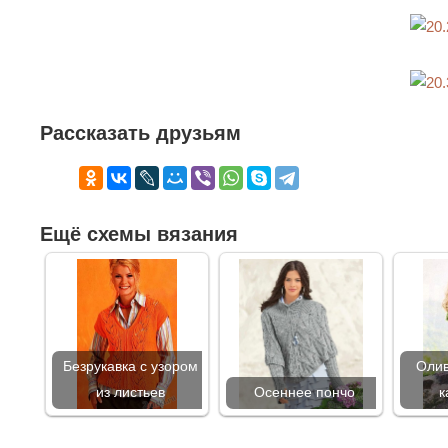
Рассказать друзьям
Ещё схемы вязания
Безрукавка с узором
Олив
из листьев
Осеннее пончо
к