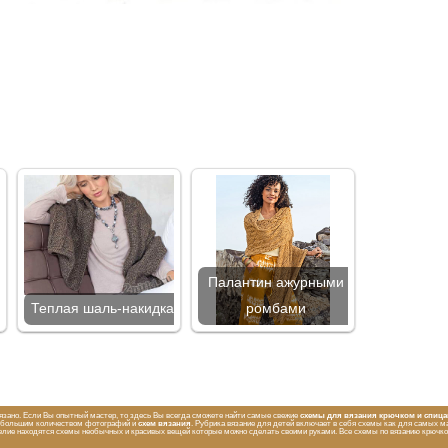
Палантин ажурными
Теплая шаль-накидка
ромбами
вязано. Если Вы опытный мастер, то здесь Вы всегда сможете найти самые свежие
схемы для вязания крючком и спиц
с большим количеством фотографий и
схем вязания
. Рубрика вязание для детей включает в себя схемы как для самых ма
оделие находятся схемы необычных и красивых вещей которые можно сделать своими руками. Все схемы по вязанию крючк