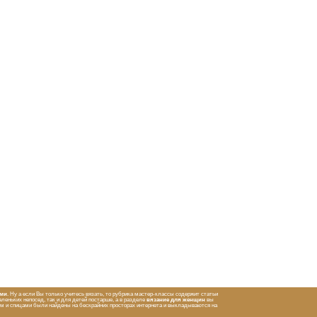
ами
. Ну а если Вы только учитесь вязать, то рубрика мастер-классы содержит статьи
леньких непосед, так и для детей постарше, а в разделе
вязание для женщин
вы
ом и спицами были найдены на бескрайних просторах интернета и выкладываются на