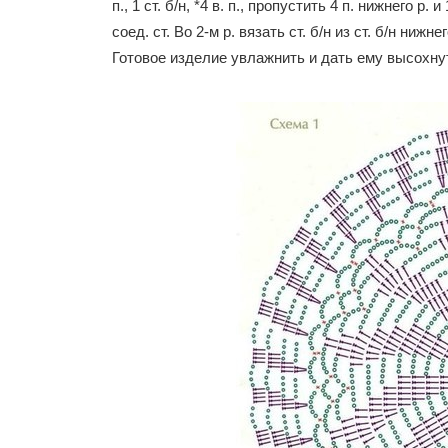
п., 1 ст. б/н, *4 в. п., пропустить 4 п. нижнего р.
соед. ст. Во 2-м р. вязать ст. б/н из ст. б/н нижнег
Готовое изделие увлажнить и дать ему высохну