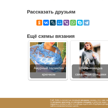
Рассказать друзьям
Ещё схемы вязания
Ажурный палантин
Шарф-накидка
крючком
связанная спицами
Сайт 2nitki.ru полностью посвящён
вязанию
и всему, что с ним с
по
вязанию крючком
или
вязанию спицами
в понятном виде 
наверняка сможете найти что-нибудь и для себя. В рубрике рук
сайте в ознакомительных целях.