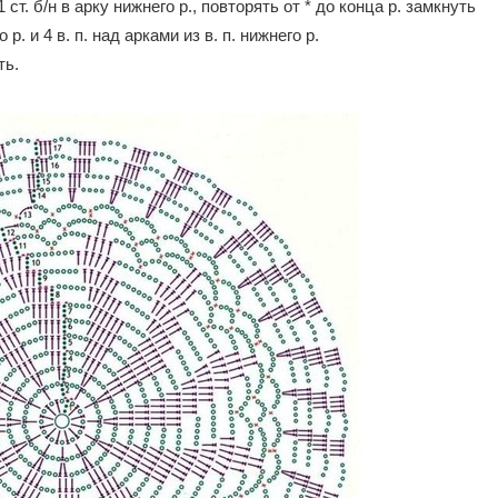
 и 1 ст. б/н в арку нижнего р., повторять от * до конца р. замкнуть
о р. и 4 в. п. над арками из в. п. нижнего р.
ть.