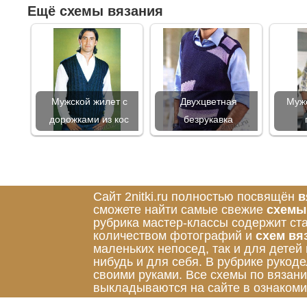
Ещё схемы вязания
Мужской жилет с
Двухцветная
Мужс
дорожками из кос
безрукавка
Сайт 2nitki.ru полностью посвящён
в
сможете найти самые свежие
схемы
рубрика мастер-классы содержит ст
количеством фотографий и
схем вя
маленьких непосед, так и для детей
нибудь и для себя. В рубрике руко
своими руками. Все схемы по вязан
выкладываются на сайте в ознакоми