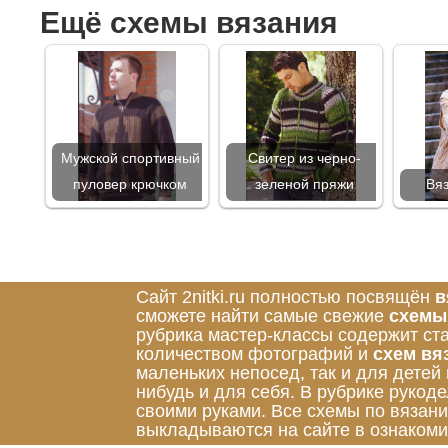
Ещё схемы вязания
Мужской спортивный
Свитер из черно-
пуловер крючком
зеленой пряжи
Вя
Сайт 2nitki.ru полностью посвящён
в
сможете найти самые свежие
схемы
рубрика мастер-классы содержит ст
количеством фотографий и
схем вя
маленьких непосед, так и для детей
нибудь и для себя. В рубрике руко
своими руками. Все схемы по вязан
выкладываются на сайте в ознакоми