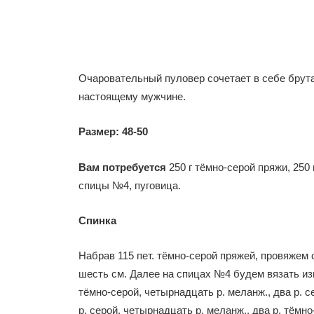
Очаровательный пуловер сочетает в себе брута
настоящему мужчине.
Размер: 48-50
Вам потребуется
250 г тёмно-серой пряжи, 250
спицы №4, пуговица.
Спинка
Набрав 115 пет. тёмно-серой пряжей, провяжем 
шесть см. Далее на спицах №4 будем вязать из
тёмно-серой, четырнадцать р. меланж., два р. се
р. серой, четырнадцать р. меланж., два р. тёмн