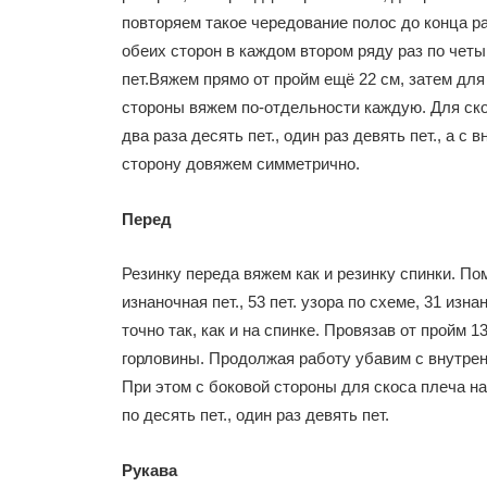
повторяем такое чередование полос до конца р
обеих сторон в каждом втором ряду раз по четыре 
пет.Вяжем прямо от пройм ещё 22 см, затем для
стороны вяжем по-отдельности каждую. Для ско
два раза десять пет., один раз девять пет., а с
сторону довяжем симметрично.
Перед
Резинку переда вяжем как и резинку спинки. По
изнаночная пет., 53 пет. узора по схеме, 31 и
точно так, как и на спинке. Провязав от пройм 
горловины. Продолжая работу убавим с внутрен
При этом с боковой стороны для скоса плеча н
по десять пет., один раз девять пет.
Рукава