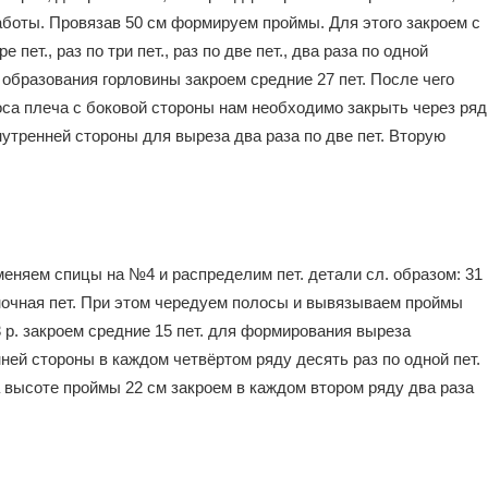
аботы. Провязав 50 см формируем проймы. Для этого закроем с
пет., раз по три пет., раз по две пет., два раза по одной
 образования горловины закроем средние 27 пет. После чего
са плеча с боковой стороны нам необходимо закрыть через ряд
 внутренней стороны для выреза два раза по две пет. Вторую
меняем спицы на №4 и распределим пет. детали сл. образом: 31
знаночная пет. При этом чередуем полосы и вывязываем проймы
13 р. закроем средние 15 пет. для формирования выреза
ней стороны в каждом четвёртом ряду десять раз по одной пет.
а высоте проймы 22 см закроем в каждом втором ряду два раза