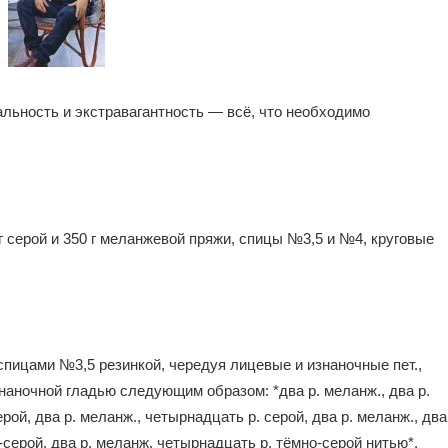
льность и экстравагантность — всё, что
необходимо
 г серой и 350 г меланжевой пряжи, спицы №3,5 и №4, круговые
спицами №3,5 резинкой, чередуя лицевые и изнаночные пет.,
наночной гладью следующим образом: *два р. меланж., два р.
рой, два р. меланж., четырнадцать р. серой, два р. меланж., два
о-серой, два р. меланж, четырнадцать р. тёмно-серой нитью*,