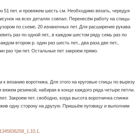
ю 51 пет. и провяжем шесть см. Необходимо вязать, чередуя
рисунок на всех деталях совпал. Перенесём работу на спицы
 узором по схеме, 20 изнаночных пет. Для расширения рукава
евять раз по одной пет., в каждом шестом ряду семь раз по
аждом втором р. один раз шесть пет., два раза две пет.,
дин раз три пет. Остальные пет закроем прямо.
к вязанию воротника. Для этого на круговые спицы по вырезу
и вяжем резинкой, набирая в конце каждого ряда четыре петли.
ет. Закроем пет. свободно, когда высота воротничка спинки
жив одну сторону на другую. Пришьём пуговицу и выполним