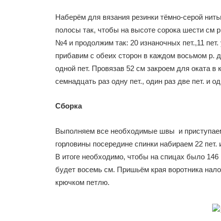
Наберём для вязания резинки тёмно-серой нить
полосы так, чтобы на высоте сорока шести см 
№4 и продолжим так: 20 изнаночных пет.,11 пет.
прибавим с обеих сторон в каждом восьмом р. д
одной пет. Провязав 52 см закроем для оката в к
семнадцать раз одну пет., один раз две пет. и о
Сборка
Выполняем все необходимые швы и приступаем 
горловины посередине спинки набираем 22 пет. 
В итоге необходимо, чтобы на спицах было 146 п
будет восемь см. Пришьём края воротника нало
крючком петлю.