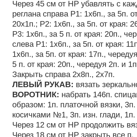
Через 45 см от НР убавлять с каж
реглана справа Р1: 1х6п., за 5п. от
20х1п.; Р2: 1х6п., за 5п. от края: 2
Р3: 1х6п., за 5 п. от края: 20п., че
слева Р1: 1х6п., за 5п. от края: 11п
1х6п., за 5п. от края: 17п., чередуя
5 п. от края: 20п., чередуя 2п. и 1п
Закрыть справа 2х8п., 2х7п.
ЛЕВЫЙ РУКАВ:
вязать зеркальн
ВОРОТНИК:
набрать 146п. спиц
образом: 1п. платочной вязки, 3п.
косичками №1, 3п. изн. глади, 1п.
Через 12 см от НР продолжить вя
Через 18 см от НР закрыть все п.