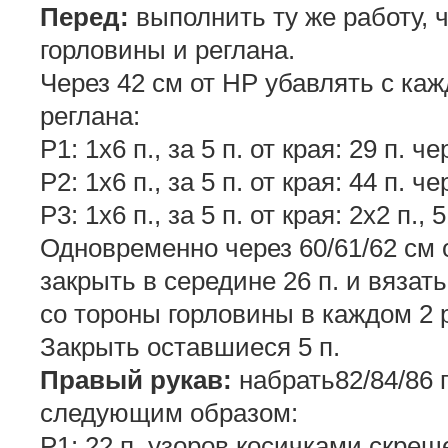
Перед:
выполнить ту же работу, ч
горловины и реглана.
Через 42 см от НР убавлять с каж
реглана:
Р1: 1х6 п., за 5 п. от края: 29 п. че
Р2: 1х6 п., за 5 п. от края: 44 п. че
Р3: 1х6 п., за 5 п. от края: 2х2 п., 
Одновременно через 60/61/62 см 
закрыть в середине 26 п. и вязат
со тороны горловины в каждом 2 р. 1
Закрыть оставшиеся 5 п.
Правый рукав:
набрать82/84/86 
следующим образом:
Р1: 22 п. узоров косичками скрещ