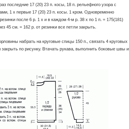
аз последние 17 (20) 23 п. косы, 18 п. рельефного узора с
сами, 1 х первые 17 (20) 23 п. косы. 1 кром. Одновременно
зинки после 6 р. 1 х и в каждом 4-м р. 38 х пo 1 п. = 175(181)
з 45 см. = 162 р. от резинки все петли закрыть.
рловины набрать на круговые спицы 150 п., связать 4 круговых
ли закрыть по рисунку. Втачать рукава, выполнить боковые швы и