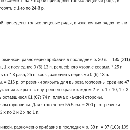
 по схеме 1, на которой приведены только лицевые ряды, в
рять с 1-го по 24-й р.
орой приведены только лицевые ряды, в изнаночных рядах петли
. резинкой, равномерно прибавив в последнем р. 30 п. = 199 (211)
 1 х последние 0 (6) 13 п. рельефного узора с косами, * 25 п.
 от * 3 раза, 25 п. косы, закончить первыми 0 (6) 13 п.
м. = 216 р. от резинки закрыть для выреза горловины средние 47
гления закрыть с внутреннего края в каждом 2-м р. 1 х 10, 1 х 3
ть оставшиеся 61 (67) 74 п. плеча с каждой стороны.
ом горловины. Для этого через 55.5 см. = 200 р. от резинки
 х по 2 и 2 х по 1 п.
езинкой, равномерно прибавив в последнем р. 38 п. = 97 (103) 109