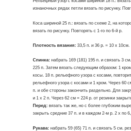
Рельефный узор с косами шириной 18 п.: вязать
изнаночных рядах петли вязать по рисунку. Повто
Коса шириной 25 п.: вязать по схеме 2, на кот
вязать по рисунку. Повторять с 1-го по 6-й р.
Плотность вязания:
33,5 п. и 36 р. = 10 х 10см.
Спинка:
набрать 169 (181) 195 п. и связать 3 см
225 п. Затем вязать следующим образом: 1 кром.,
косы. 18 п. рельефного узора с косами, повторить
рельефного узора с косами и 1 кром. Через 60 с
п. и обе стороны закончить раздельно. Для закру
и 1 х 2 п. Через 62 см = 224 р. от резинки закры
Перед:
вязать так же, но с более глубоким вырез
закрыть средние 37 п. и в каждом 2-м р. 2 х по 6,3
Рукава:
набрать 59 (65) 71 п. и связать 5 см. р