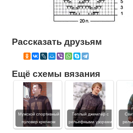
Рассказать друзьям
Ещё схемы вязания
Мужской спортивный
Теплый джемпер с
Сви
пуловер крючком
рельефными узорами
рель