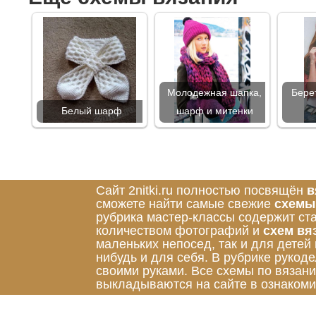
Молодежная шапка,
Бере
Белый шарф
шарф и митенки
Сайт 2nitki.ru полностью посвящён
в
сможете найти самые свежие
схемы
рубрика мастер-классы содержит ст
количеством фотографий и
схем вя
маленьких непосед, так и для детей
нибудь и для себя. В рубрике руко
своими руками. Все схемы по вязан
выкладываются на сайте в ознакоми