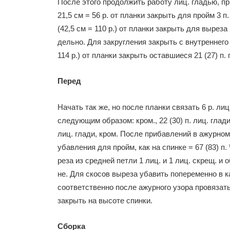
После этого продолжить работу лиц. гладью, при э
21,5 см = 56 р. от планки закрыть для пройм 3 п. и
(42,5 см = 110 р.) от планки за­крыть для выреза
дельно. Для закругления закрыть с вну­треннего 
114 р.) от планки закрыть оставшие­ся 21 (27) п
Перед
Начать так же, но после план­ки связать 6 р. лиц. 
следующим образом: кром., 22 (30) п. лиц. глади, 1
лиц. глади, кром. После прибавле­ний в ажурном 
убавления для пройм, как на спинке = 67 (83) п.
реза из средней петли 1 лиц. и 1 лиц. скрещ. и 
не. Для скосов выреза убавить попе­ременно в к
соответственно после ажурного узо­ра провязать
закрыть на высоте спинки.
Сборка