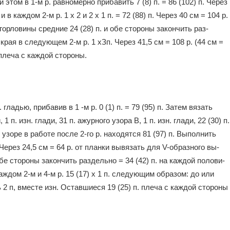
том в 1-м р. равномер­но прибавить 7 (8) п. = 86 (102) п. Че­рез
 в каждом 2-м р. 1 х 2 и 2 х 1 п. = 72 (88) п. Через 40 см = 104 р.
 горловины средние 24 (28) п. и обе стороны закончить раз­
края в следующем 2-м р. 1 хЗп. Через 41,5 см = 108 р. (44 см =
. плеча с каждой стороны.
гладью, прибавив в 1 -м р. 0 (1) п. = 79 (95) п. Затем вя­зать
 п. изн. глади, 31 п. ажур­ного узора В, 1 п. изн. глади, 22 (30) п.
узоре в работе после 2-го р. находятся 81 (97) п. Выполнить
 Через 24,5 см = 64 р. от планки вывязать для V-образного вы­
обе стороны закончить раз­дельно = 34 (42) п. на каждой полови­
аждом 2-м и 4-м р. 15 (17) х 1 п. следующим образом: до или
 2 п, вместе изн. Оставшиеся 19 (25) п. плеча с каждой сторо­ны