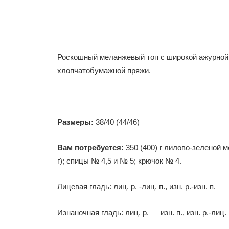
Роскошный меланжевый топ с широкой ажурной
хлопчатобумажной пряжи.
Размеры:
38/40 (44/46)
Вам потребуется:
350 (400) г лилово-зеленой 
г); спицы № 4,5 и № 5; крючок № 4.
Лицевая гладь: лиц. р. -лиц. п., изн. р.-изн. п.
Изнаночная гладь: лиц. р. — изн. п., изн. р.-лиц. 