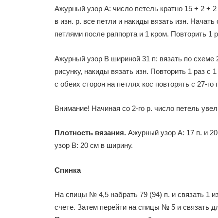
Ажурный узор А: число петель кратно 15 + 2 + 2 
в изн. р. все петли и накиды вязать изн. Начать 
петлями после раппорта и 1 кром. Повторить 1 раз
Ажурный узор В шириной 31 п: вязать по схеме 2,
рисун­ку, накиды вязать изн. Повторить 1 раз с 1 -
с обеих сто­рон на петлях кос повторять с 27-го п
Внимание! Начиная со 2-го р. число петель увел
Плотность вязания.
Ажурный узор А: 17 п. и 20 
узор В: 20 см в ширину.
Спинка
На спицы № 4,5 набрать 79 (94) п. и связать 1 
счете. Затем перейти на спицы № 5 и связать дл