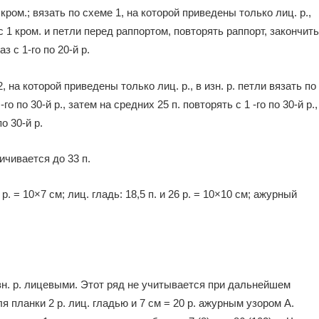
кром.; вязать по схеме 1, на которой приведены только лиц. р.,
с 1 кром. и петли перед раппор­том, повторять раппорт, закончить
 с 1-го по 20-й р.
 на которой приведены только лиц. р., в изн. р. петли вязать по
го по 30-й р., затем на средних 25 п. повторять с 1 -го по 30-й р.,
о 30-й р.
ичивается до 33 п.
р. = 10×7 см; лиц. гладь: 18,5 п. и 26 р. = 10×10 см; ажурный
изн. р. лицевыми. Этот ряд не учитывается при дальнейшем
я планки 2 р. лиц. гладью и 7 см = 20 р. ажурным узором А.