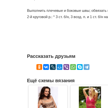
Выполнить плечевые и боко­вые швы; обвязать в
2-й круговой р.: * 3 ст. б/н, 3 возд. п. и 1 ст. б/н
Рассказать друзьям
Ещё схемы вязания