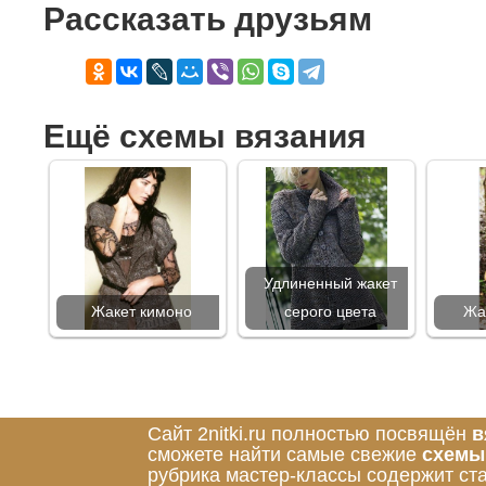
Рассказать друзьям
Ещё схемы вязания
Удлиненный жакет
Жакет кимоно
серого цвета
Жа
Сайт 2nitki.ru полностью посвящён
в
сможете найти самые свежие
схемы
рубрика мастер-классы содержит ст