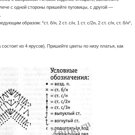
лече с одной стороны пришейте пуговицы, с другой —
.
щим образом: *ст. б/н, 2 ст. с/н, 1 ст. с/2н, 2 ст. с/н, ст. б/н*,
 состоит из 4 ярусов). Пришейте цветы по низу платья, как