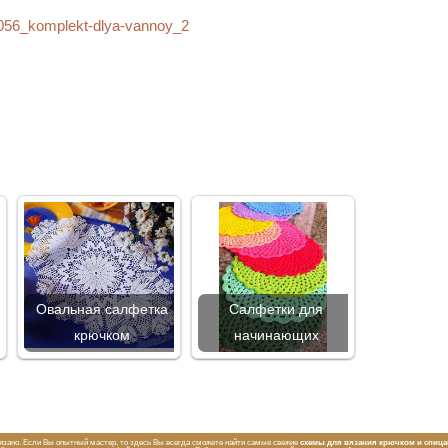
Овальная салфетка
Салфетки для
крючком
начинающих
вязано. Если Вы опытный мастер, то здесь Вы всегда сможете найти самые свежие
схемы для вязания крючком и спиц