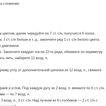
ва сложения.
ым цветом, далее чередуйте по 7 ст. с/н, получится 6 полос.
, 7 ст. с/н белым и т. д., закончите ряд 1 ст. с/н белого цвета.
 диагонали.
. Закончите квадрат после 22-го ряда, обвяжите по периметру
ть нить, наберите 12 возд. п.
нему углу от дополнительной цепочки из 12 возд. п., свяжите
аев и углов. Под каждую дугу из 2 возд. п. ввяжите по б ст. с/н.
ими — по 7 возд. п.
3 возд. п., 3 ст. с/н. Над пучком из 6 столбиков — 2 ст. с/н с