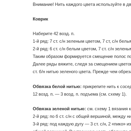
Внимание! Нить каждого цвета используйте в д
Коврик
Наберите 42 возд. п.
1-й ряд: 7 ст. с/н зеленым цветом, 7 ст, с/н бел
2-й ряд: 6 ст. с/н белым цветом, 7 ст. с/н зеленым
Таким образом формируется смещение полос по
Далее ряды вяжите, следя за смещением цветов
ст. б/н нитью зеленого цвета. Прежде чем обреза
Обвязка белой нитью:
прикрепите нить к сосед
12 возд. п. — 3 возд. п. подъема (см. схему 1).
Обвязка зеленой нитью:
см. схему 1 вязания кр
2-й ряд: по б ст. с/н с общей вершиной, между н
3-й ряд: под каждую дугу — 3 ст. с/н, 2 «пико» из 