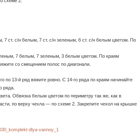
о схеме 2.
м, 7 ст. с/н белым, 7 ст. с/н зеленым, б ст. с/н белым цветом. По
зеленым, 7 белым, 7 зеленым, 3 белым цветом. По краям
 вяжите со смещением полос по диагонали.
го по 13-й ряд вяжите ровно. С 14-го ряда по краям начинайте
о ряда.
цвета. Обвязка белым цветом по периметру так же, как в
асти, по верху чехла — по схеме 2. Закрепите чехол на крышке