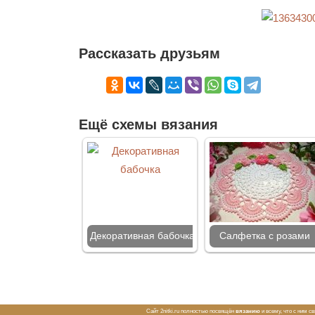
Рассказать друзьям
Ещё схемы вязания
Декоративная бабочка
Салфетка с розами
Сайт 2nitki.ru полностью посвящён
вязанию
и всему, что с ним с