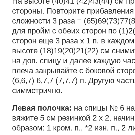
На высоте (40)41 (42)43(44) см пр
стороны. Повторите прибавления
сложности 3 раза = (65)69(73)77(8
для пройм с обеих сторон по (1)2(
сторон еще 3 раза х 1 п. в каждом
высоте (18)19(20)21(22) см снимит
на доп. спицу и далее каждую час
плеча закрывайте с боковой сторо
(6,6,7) 6,7,7 (7,7,7) п. Другую ча
симметрично.
Левая полочка:
на спицы № 6 наб
вяжите 5 см резинкой 2 x 2, начи
образом: 1 кром. п., *2 изн. п., 2 л