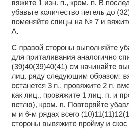
вяжите 1 изн. п., кром. п. В посл
убавьте количество петель до (32)
поменяйте спицы на № 7 и вяжит
А.
С правой стороны выполняйте уб
для приталивания аналогично сп
(39)40(39)40(41) см начинайте в
лиц. ряду следующим образом: вя
останется 3 п., провяжите 2 п. вм
как лиц., провяжите 1 лиц. п. и п
петлю), кром. п. Повторяйте уба
м и 6-м рядах всего (10)11(11)12
стороны вывяжите пройму и скос 