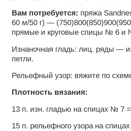
Вам потребуется:
пряжа Sandnes
60 м/50 г) — (750)800(850)900(950
прямые и круговые спицы № 6 и №
Изнаночная гладь: лиц. ряды — из
петли.
Рельефный узор: вяжите по схеме
Плотность вязания:
13 п. изн. гладью на спицах № 7 =
15 п. рельефного узора на спицах