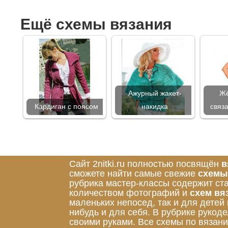
Ещё схемы вязания
Ажурный жакет-
Жё
Кардиган с поясом
накидка
связ
Сайт 2nitki.ru полностью посвящён
в
сможете найти самые свежие
схемы
рубрика мастер-классы содержит ст
количеством фотографий и
схем вя
маленьких непосед, так и для детей
нибудь и для себя. В рубрике руко
своими руками. Все схемы по вязан