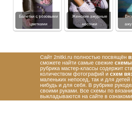
Балетки с розовыми
Женские ажурные
Вяз
цветками
носочки
ажу
Сайт 2nitki.ru полностью посвящён
в
сможете найти самые свежие
схемы
рубрика мастер-классы содержит ст
количеством фотографий и
схем вя
маленьких непосед, так и для детей
нибудь и для себя. В рубрике руко
своими руками. Все схемы по вязан
выкладываются на сайте в ознакоми