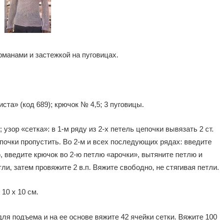
манами и застежкой на пуговицах.
ста» (код 689); крючок № 4,5; 3 пуговицы.
м; узор «сетка»: в 1-м ряду из 2-х петель цепочки вывязать 2 ст.
цепочки пропустить. Во 2-м и всех последующих рядах: введите
ю, введите крючок во 2-ю петлю «арочки», вытяните петлю и
и, затем провяжите 2 в.п. Вяжите свободно, не стягивая петли.
 10 х 10 см.
 для подъема и на ее основе вяжите 42 ячейки сетки. Вяжите 100