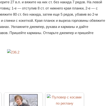
рите 27 в.п. и вяжите на них ст. без накида 7 рядов. На левой
овиц: 1-е — отступив 8 ст. от нижнего края планки, 2-е — с
яжите 80 ст. без накида, затем еще 5 рядов, убавив во 2-м
а и спинки с кокеткой. Края планок и выреза горловины обвяжите
арманах. Увлажните джемпер, рукава и карманы и дайте
авов. Пришейте карманы. Отпарьте джемпер и пришейте