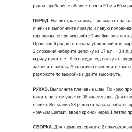
рядов, прибавив с обеих сторон в 30-м и 60-м ря
ПЕРЕД.
Начните, как спинку. Провязав от начал
ячейки и выполняйте правую и левую половинки
горловины не провязывайте 3 ячейки, затем в каж
Провязав 6 рядов от начала убавлений для выре
2 сложения наберите цепочку из 17 в.п. + 3 в.п. 
м ряду вяжите ст. без накида под ножку ст. пре
закончите работу. Аналогично выполните кокетк
разложите по выкройке и дайте высохнуть.
РУКАВ.
Выполните плечевые швы. По краю пройм
вяжите на этом участке 36 ячеек узора. Для скос
ячейке. Выполнив 98 рядов от начала работы, п
«рачьим шагом», вводя крючок через 1 петлю пр
СБОРКА.
Для карманов свяжите 2 прямоугольник