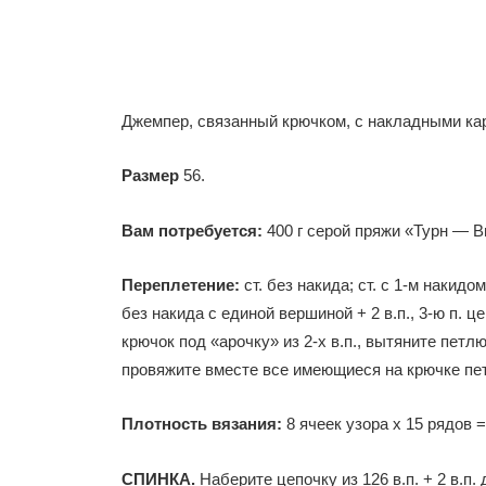
Джемпер, связанный крючком, с накладными кар
Размер
56.
Вам потребуется:
400 г серой пряжи «Турн — Ви
Переплетение:
ст. без накида; ст. с 1-м накидо
без накида с единой вершиной + 2 в.п., 3-ю п. 
крючок под «арочку» из 2-х в.п., вытяните петл
провяжите вместе все имеющиеся на крючке петл
Плотность вязания:
8 ячеек узора х 15 рядов =
СПИНКА.
Наберите цепочку из 126 в.п. + 2 в.п.