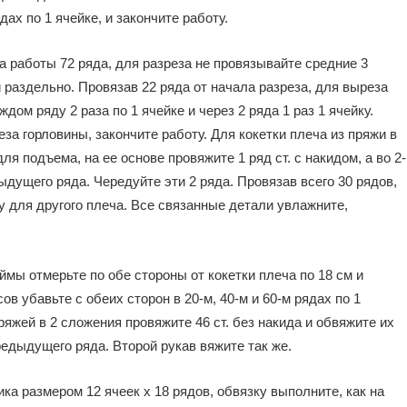
дах по 1 ячейке, и закончите работу.
а работы 72 ряда, для разреза не провязывайте средние 3
 раздельно. Провязав 22 ряда от начала разреза, для выреза
дом ряду 2 раза по 1 ячейке и через 2 ряда 1 раз 1 ячейку.
за горловины, закончите работу. Для кокетки плеча из пряжи в
для подъема, на ее основе провяжите 1 ряд ст. с накидом, а во 2-
дыдущего ряда. Чередуйте эти 2 ряда. Провязав всего 30 рядов,
у для другого плеча. Все связанные детали увлажните,
ы отмерьте по обе стороны от кокетки плеча по 18 см и
ов убавьте с обеих сторон в 20-м, 40-м и 60-м рядах по 1
ряжей в 2 сложения провяжите 46 ст. без накида и обвяжите их
едыдущего ряда. Второй рукав вяжите так же.
а размером 12 ячеек х 18 рядов, обвязку выполните, как на