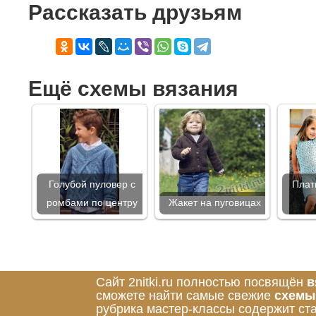
Рассказать друзьям
Ещё схемы вязания
Голубой пуловер с
Плат
ромбами по центру
Жакет на пуговицах
Сайт 2nitki.ru полностью посвящён
в
сможете найти самые свежие
схемы
рубрика мастер-классы содержит ст