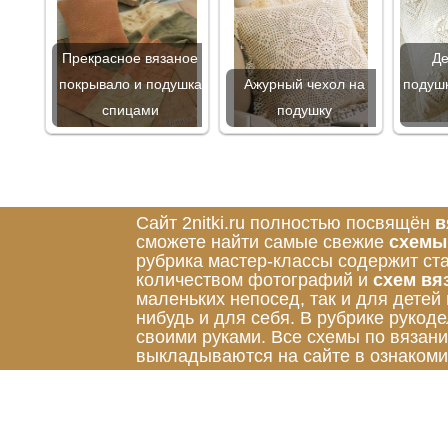
Прекрасное вязаное
Де
покрывало и подушка
Ажурный чехол на
подуш
спицами
подушку
Сайт 2nitki.ru полностью посвящён
в
сможете найти самые свежие
схемы
рубрика мастер-классы содержит ст
количеством фотографий и
схем вя
маленьких непосед, так и для детей
нибудь и для себя. В рубрике руко
своими руками. Все схемы по вязан
выкладываются на сайте в ознакоми