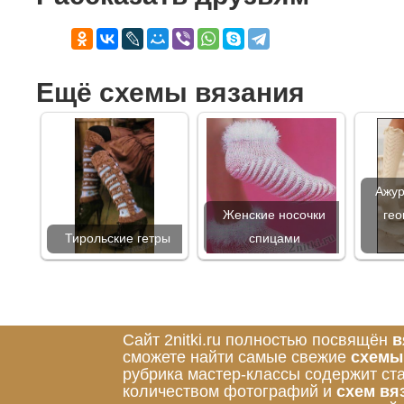
Ещё схемы вязания
Ажур
Женские носочки
гео
Тирольские гетры
спицами
Сайт 2nitki.ru полностью посвящён
в
сможете найти самые свежие
схемы
рубрика мастер-классы содержит ст
количеством фотографий и
схем вя