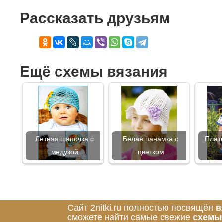
Рассказать друзьям
Ещё схемы вязания
Летняя шапочка с
Белая панамка с
Плать
медузой
цветком
Сайт 2nitki.ru полностью посвящён
в
сможете найти самые свежие
схемы